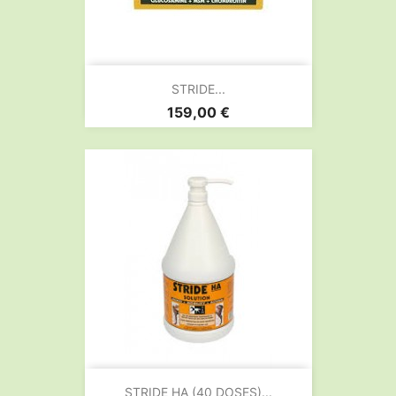
STRIDE...
Prix
159,00 €
STRIDE HA (40 DOSES)...