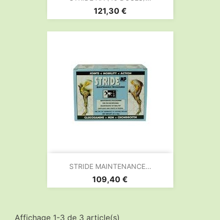
Prix
121,30 €
STRIDE MAINTENANCE...
Prix
109,40 €
Affichage 1-3 de 3 article(s)