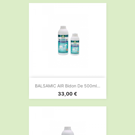
BALSAMIC AIR Bidon De 500ml...
Prix
33,00 €