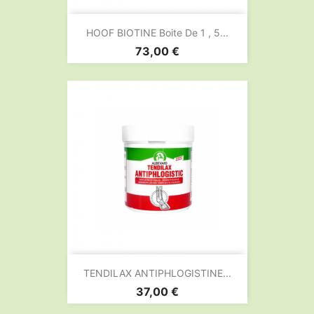
HOOF BIOTINE Boite De 1 , 5...
Prix
73,00 €
TENDILAX ANTIPHLOGISTINE...
Prix
37,00 €