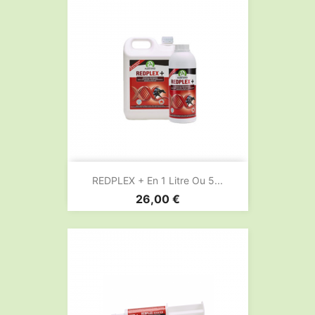
REDPLEX + En 1 Litre Ou 5...
Prix
26,00 €