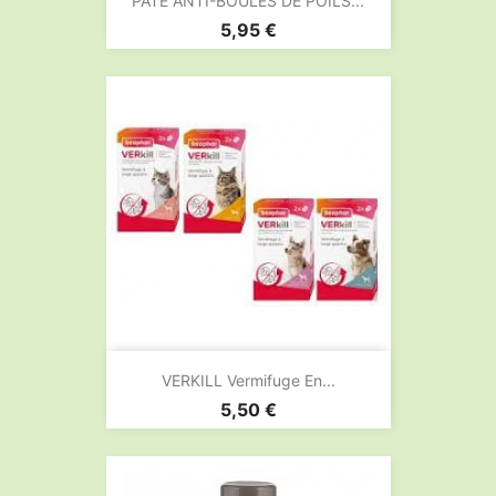
PATE ANTI-BOULES DE POILS...
Prix
5,95 €
VERKILL Vermifuge En...
Prix
5,50 €