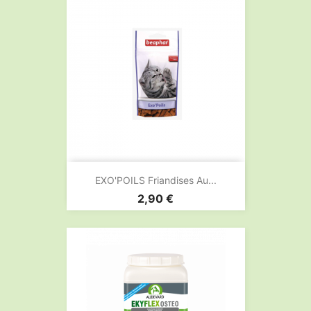
EXO'POILS Friandises Au...
Prix
2,90 €