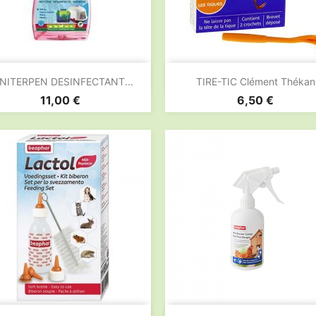


Aperçu rapide
Aperçu rapide
NITERPEN DESINFECTANT...
TIRE-TIC Clément Thékan
Prix
Prix
11,00 €
6,50 €