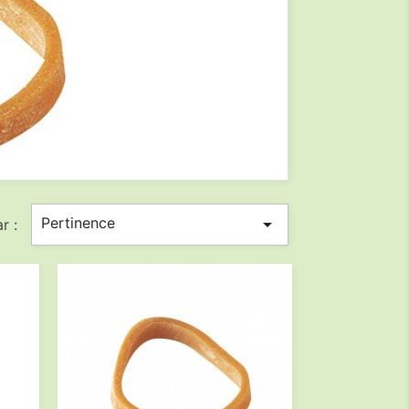
Pertinence

r :