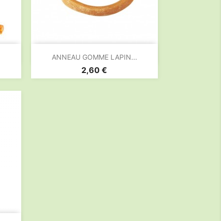

Aperçu rapide
ANNEAU GOMME LAPIN...
Prix
2,60 €