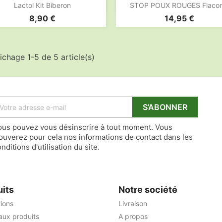


Aperçu rapide
Aperçu rapide
Lactol Kit Biberon
STOP POUX ROUGES Flacon.
Prix
Prix
8,90 €
14,95 €
ichage 1-5 de 5 article(s)
ous pouvez vous désinscrire à tout moment. Vous
rouverez pour cela nos informations de contact dans les
nditions d'utilisation du site.
uits
Notre société
ions
Livraison
ux produits
A propos