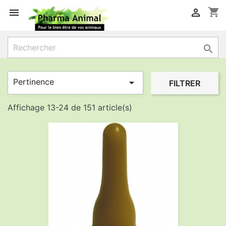
shopping_cart



Pertinence

FILTRER
Affichage 13-24 de 151 article(s)