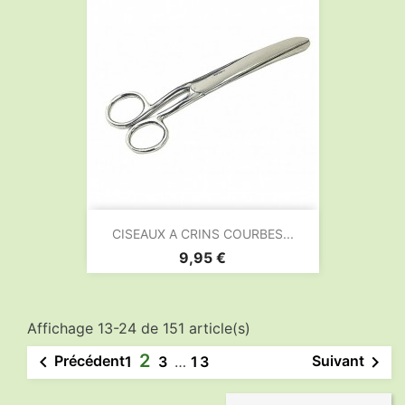
CISEAUX A CRINS COURBES...
Prix
9,95 €
Affichage 13-24 de 151 article(s)
2


Précédent
Suivant
1
3
…
13