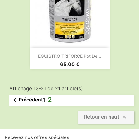
EQUISTRO TRIFORCE Pot De...
Prix
65,00 €
Affichage 13-21 de 21 article(s)
2

Précédent
1

Retour en haut
Recevez nos offres spéciales