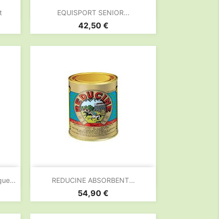

Aperçu rapide
t
EQUISPORT SENIOR...
Prix
42,50 €

Aperçu rapide
ue...
REDUCINE ABSORBENT...
Prix
54,90 €