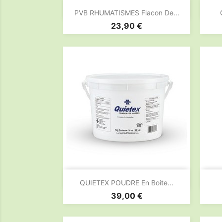

Aperçu rapide
PVB RHUMATISMES Flacon De...
Prix
23,90 €

Aperçu rapide
QUIETEX POUDRE En Boite...
Prix
39,00 €