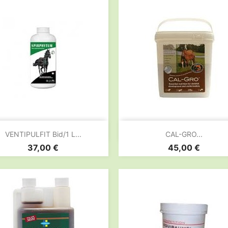


Aperçu rapide
Aperçu rapide
VENTIPULFIT Bid/1 L...
CAL-GRO...
Prix
Prix
37,00 €
45,00 €