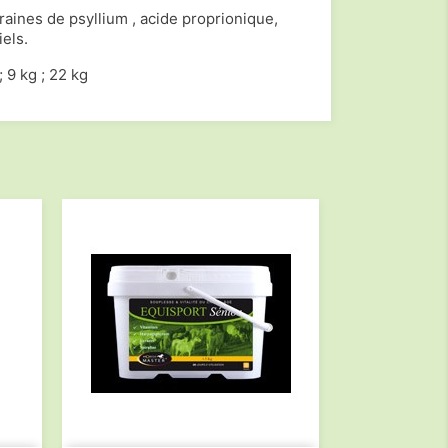
raines de psyllium , acide proprionique,
iels.
; 9 kg ; 22 kg