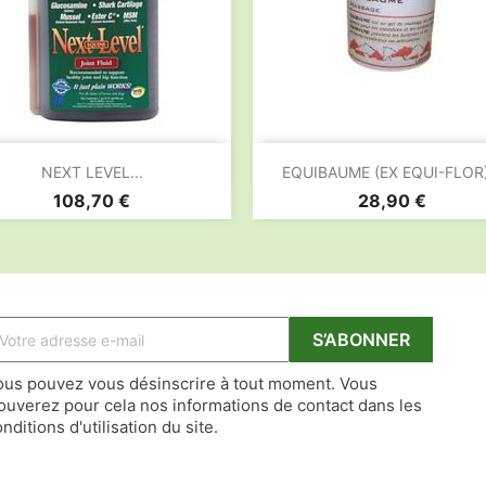


Aperçu rapide
Aperçu rapide
NEXT LEVEL...
EQUIBAUME (EX EQUI-FLOR).
Prix
Prix
108,70 €
28,90 €
ous pouvez vous désinscrire à tout moment. Vous
rouverez pour cela nos informations de contact dans les
nditions d'utilisation du site.