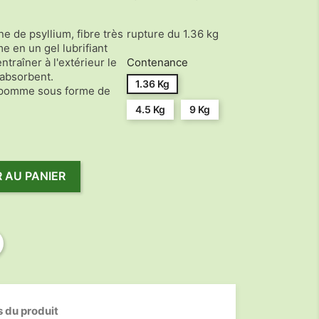
ne de psyllium, fibre très
rupture du 1.36 kg
e en un gel lubrifiant
entraîner à l'extérieur le
Contenance
 absorbent.
1.36 Kg
 pomme sous forme de
4.5 Kg
9 Kg
 AU PANIER
s du produit