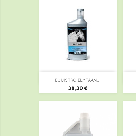

Aperçu rapide
EQUISTRO ELYTAAN...
Prix
38,30 €