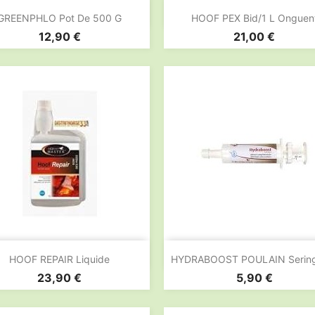


Aperçu rapide
Aperçu rapide
GREENPHLO Pot De 500 G
HOOF PEX Bid/1 L Onguen
Prix
Prix
12,90 €
21,00 €


Aperçu rapide
Aperçu rapide
HOOF REPAIR Liquide
HYDRABOOST POULAIN Sering
Prix
Prix
23,90 €
5,90 €