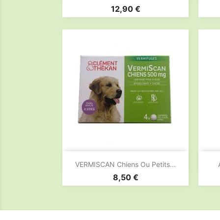
Prix
12,90 €

Aperçu rapide
VERMISCAN Chiens Ou Petits...
Prix
8,50 €