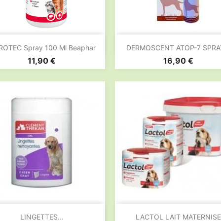


Aperçu rapide
Aperçu rapide
ROTEC Spray 100 Ml Beaphar
DERMOSCENT ATOP-7 SPRAY
Prix
Prix
11,90 €
16,90 €


Aperçu rapide
Aperçu rapide
LINGETTES...
LACTOL LAIT MATERNISE