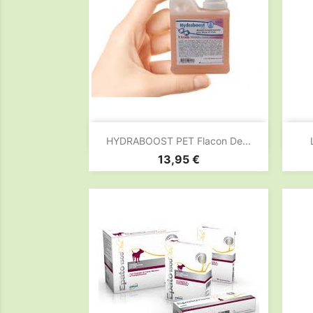

Aperçu rapide
HYDRABOOST PET Flacon De...
Prix
13,95 €