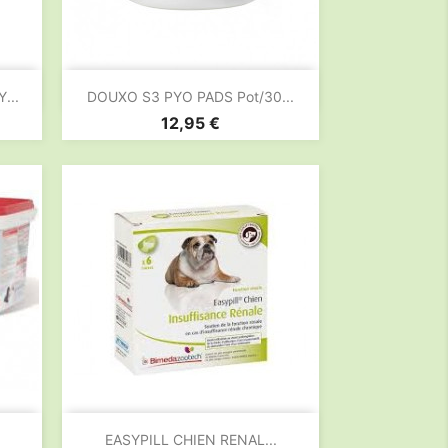

Aperçu rapide
...
DOUXO S3 PYO PADS Pot/30...
Prix
12,95 €

Aperçu rapide
EASYPILL CHIEN RENAL...