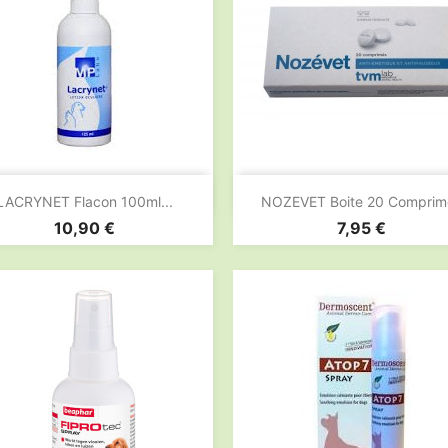


Aperçu rapide
Aperçu rapide
LACRYNET Flacon 100ml...
NOZEVET Boite 20 Comprim
Prix
Prix
10,90 €
7,95 €