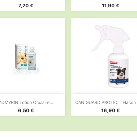
Prix
Prix
7,20 €
11,90 €


Aperçu rapide
Aperçu rapide
ADMYRIN Lotion Oculaire...
CANIGUARD PROTECT Flacon D
Prix
Prix
6,50 €
16,90 €