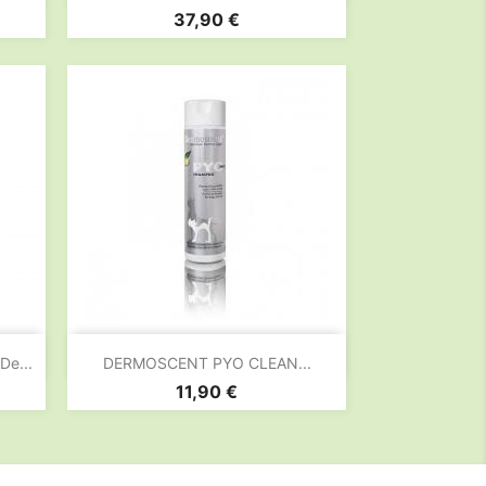
Prix
37,90 €

Aperçu rapide
e...
DERMOSCENT PYO CLEAN...
Prix
11,90 €