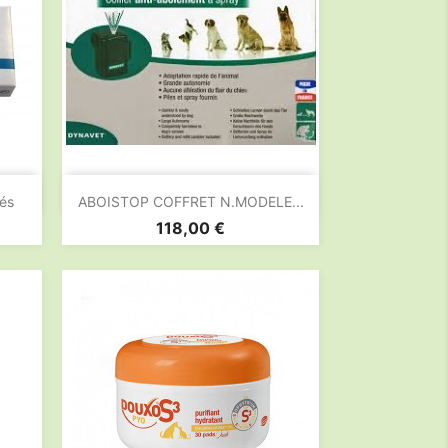

Aperçu rapide
és
ABOISTOP COFFRET N.MODELE...
Prix
118,00 €