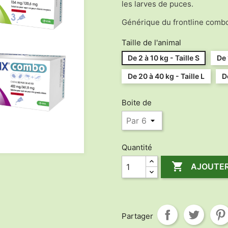
les larves de puces.
Générique du frontline comb
Taille de l'animal
De 2 à 10 kg - Taille S
De 
De 20 à 40 kg - Taille L
D
Boite de
Quantité

AJOUTER
Partager