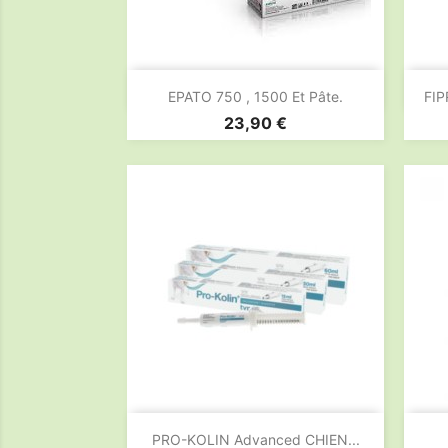

Aperçu rapide
EPATO 750 , 1500 Et Pâte.
FIP
Prix
23,90 €

Aperçu rapide
PRO-KOLIN Advanced CHIEN...