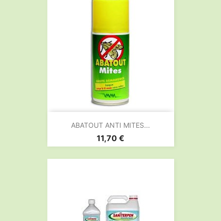
ABATOUT ANTI MITES...
Prix
11,70 €