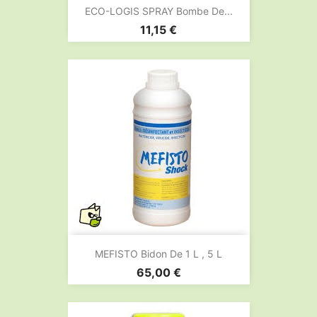
ECO-LOGIS SPRAY Bombe De...
Prix
11,15 €
MEFISTO Bidon De 1 L , 5 L
Prix
65,00 €