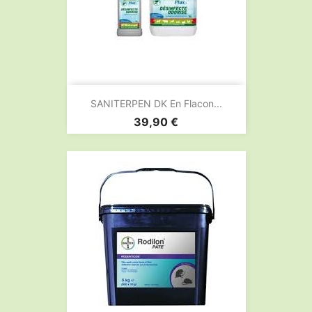
SANITERPEN DK En Flacon...
Prix
39,90 €