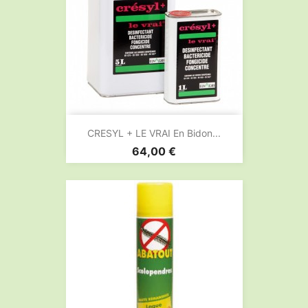
CRESYL + LE VRAI En Bidon...
Prix
64,00 €