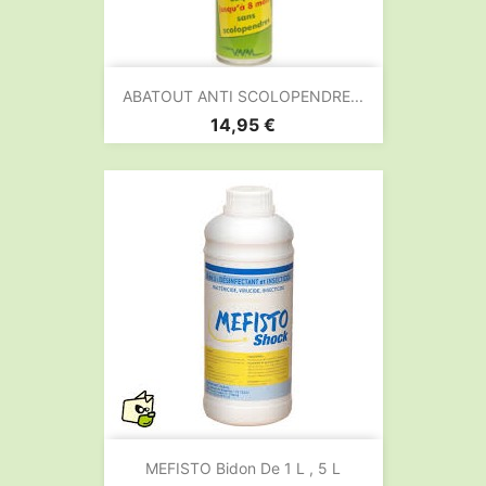
ABATOUT ANTI SCOLOPENDRE...
Prix
14,95 €
MEFISTO Bidon De 1 L , 5 L