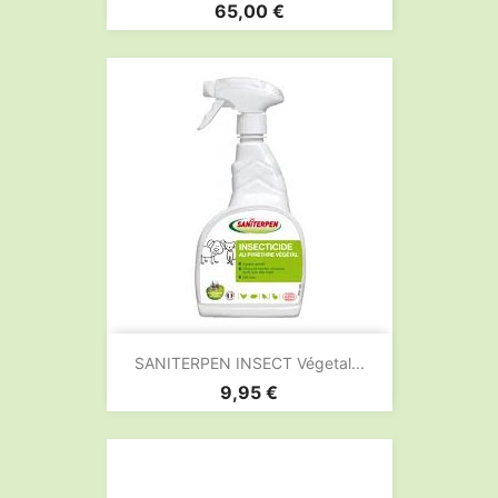
Prix
65,00 €
SANITERPEN INSECT Végetal...
Prix
9,95 €