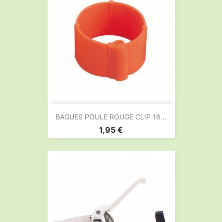
BAGUES POULE ROUGE CLIP 16...
Prix
1,95 €