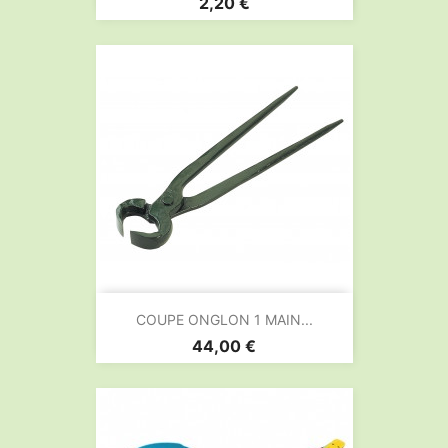
Prix
2,20 €
COUPE ONGLON 1 MAIN...
Prix
44,00 €