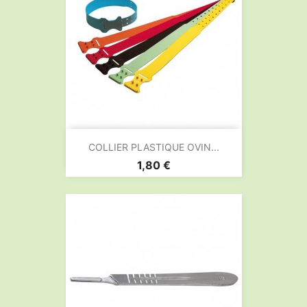
COLLIER PLASTIQUE OVIN...
Prix
1,80 €