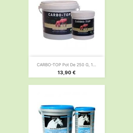
CARBO-TOP Pot De 250 G, 1...
Prix
13,90 €