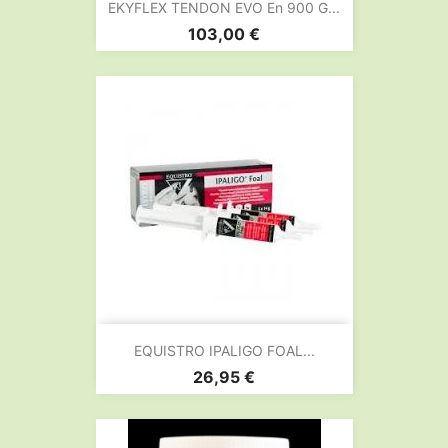
EKYFLEX TENDON EVO En 900 G...
Prix
103,00 €
EQUISTRO IPALIGO FOAL...
Prix
26,95 €