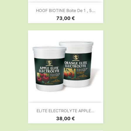
HOOF BIOTINE Boite De 1 , 5...
Prix
73,00 €
ELITE ELECTROLYTE APPLE...
Prix
38,00 €