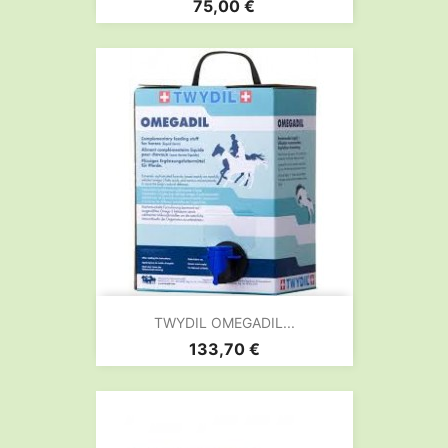
Prix
75,00 €
TWYDIL OMEGADIL...
Prix
133,70 €