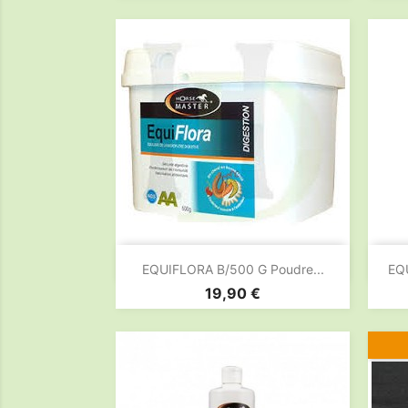

Aperçu rapide
EQUIFLORA B/500 G Poudre...
EQ
Prix
19,90 €