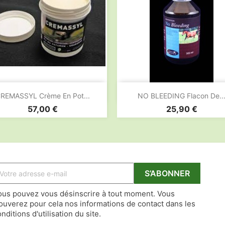


Aperçu rapide
Aperçu rapide
REMASSYL Crème En Pot...
NO BLEEDING Flacon De..
Prix
Prix
57,00 €
25,90 €
ous pouvez vous désinscrire à tout moment. Vous
rouverez pour cela nos informations de contact dans les
nditions d'utilisation du site.