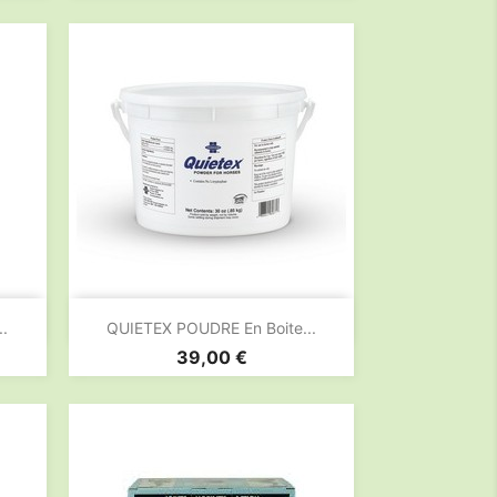

Aperçu rapide
.
QUIETEX POUDRE En Boite...
Prix
39,00 €