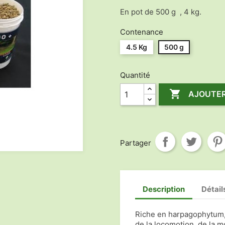
En pot de 500 g , 4 kg.
Contenance
4.5 Kg
500 g
Quantité

AJOUTER
Partager
Description
Détail
Riche en harpagophytum, 
de la locomotion, de la mo