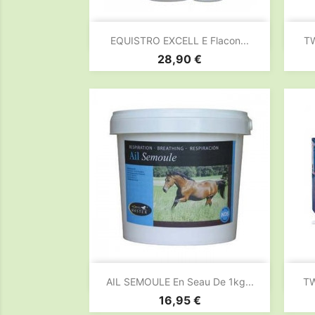

Aperçu rapide
EQUISTRO EXCELL E Flacon...
T
Prix
28,90 €

Aperçu rapide
AIL SEMOULE En Seau De 1kg...
TW
Prix
16,95 €