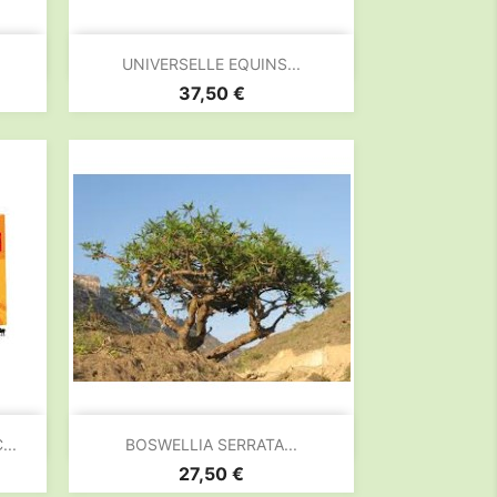

Aperçu rapide
UNIVERSELLE EQUINS...
Prix
37,50 €

Aperçu rapide
..
BOSWELLIA SERRATA...
Prix
27,50 €