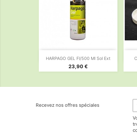

Aperçu rapide
HARPAGO GEL Fl/500 Ml Sol Ext
C
Prix
23,90 €
Recevez nos offres spéciales
V
t
co