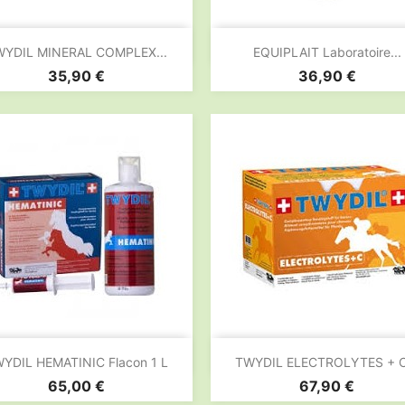


Aperçu rapide
Aperçu rapide
WYDIL MINERAL COMPLEX...
EQUIPLAIT Laboratoire...
Prix
Prix
35,90 €
36,90 €


Aperçu rapide
Aperçu rapide
YDIL HEMATINIC Flacon 1 L
TWYDIL ELECTROLYTES + C.
Prix
Prix
65,00 €
67,90 €