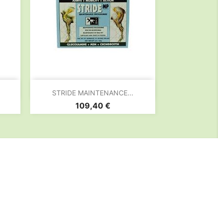

Aperçu rapide
.
STRIDE MAINTENANCE...
Prix
109,40 €