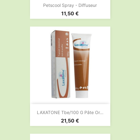
Petscool Spray - Diffuseur
Prix
11,50 €
LAXATONE Tbe/100 G Pâte Or...
Prix
21,50 €