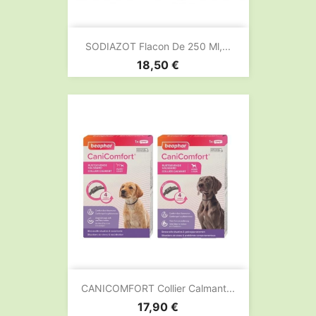
SODIAZOT Flacon De 250 Ml,...
Prix
18,50 €
CANICOMFORT Collier Calmant...
Prix
17,90 €