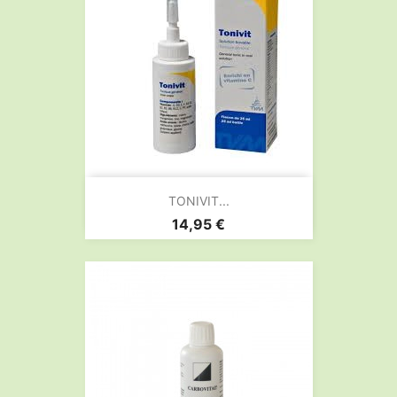
TONIVIT...
Prix
14,95 €