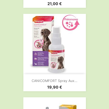
Prix
21,00 €
CANICOMFORT Spray Aux...
Prix
19,90 €