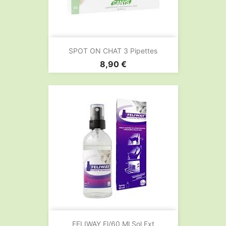
SPOT ON CHAT 3 Pipettes
Prix
8,90 €
FELIWAY Fl/60 Ml Sol Ext