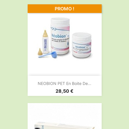
PROMO !
NEOBION PET En Boite De...
Prix
28,50 €