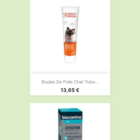
Boules De Poils Chat Tube...
Prix
13,65 €