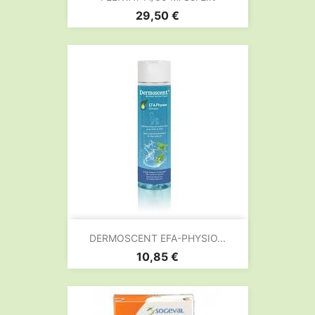
Prix
29,50 €
DERMOSCENT EFA-PHYSIO...
Prix
10,85 €