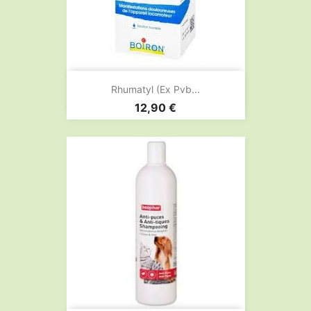
Rhumatyl (ex Pvb...
Prix
12,90 €