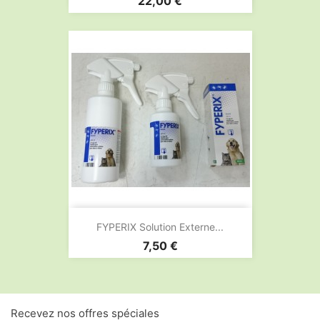
Prix
22,00 €
FYPERIX Solution Externe...
Prix
7,50 €
Recevez nos offres spéciales