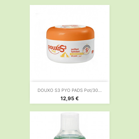
DOUXO S3 PYO PADS Pot/30...
Prix
12,95 €