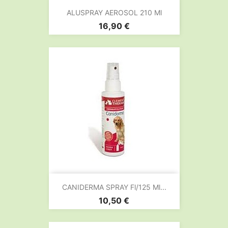
ALUSPRAY AEROSOL 210 Ml
Prix
16,90 €
CANIDERMA SPRAY Fl/125 Ml...
Prix
10,50 €