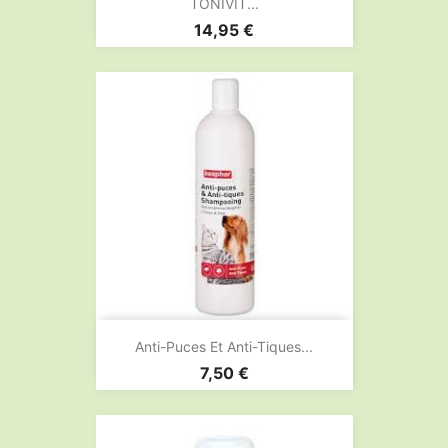
TONIVIT...
Prix
14,95 €
Anti-Puces Et Anti-Tiques...
Prix
7,50 €