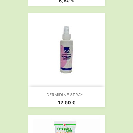
Prix
6,50 €
DERMIDINE SPRAY...
Prix
12,50 €