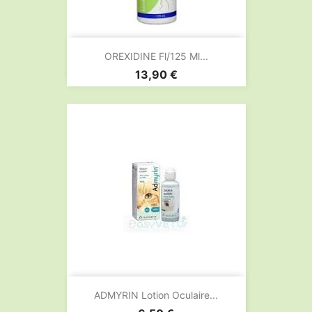
OREXIDINE Fl/125 Ml...
Prix
13,90 €
ADMYRIN Lotion Oculaire...