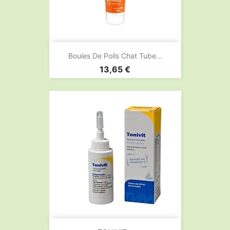
Boules De Poils Chat Tube...
Prix
13,65 €