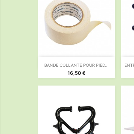

Aperçu rapide
BANDE COLLANTE POUR PIED...
ENT
Prix
16,50 €