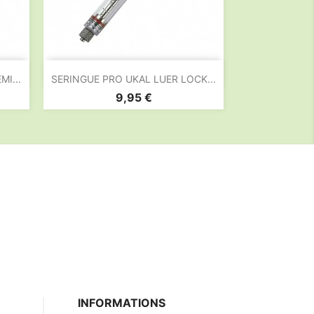

Aperçu rapide
I...
SERINGUE PRO UKAL LUER LOCK...
Prix
9,95 €
INFORMATIONS