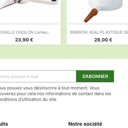


Aperçu rapide
Aperçu rapide
ISAILLE ONGLON Lames...
BIBERON VEAU PLASTIQUE SEM
Prix
Prix
23,90 €
28,00 €
ous pouvez vous désinscrire à tout moment. Vous
rouverez pour cela nos informations de contact dans les
nditions d'utilisation du site.
uits
Notre société