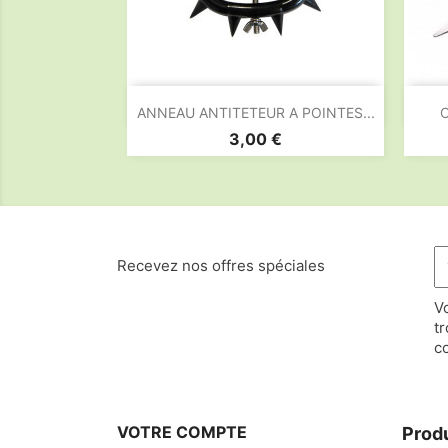

Aperçu rapide
ANNEAU ANTITETEUR A POINTES...
C
Prix
3,00 €
Recevez nos offres spéciales
V
t
co
VOTRE COMPTE
Prod