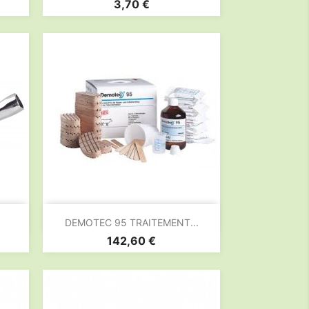
Prix
3,70 €

Aperçu rapide
DEMOTEC 95 TRAITEMENT...
Prix
142,60 €