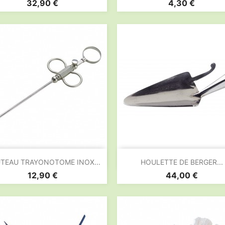
Prix
Prix
32,90 €
4,30 €


Aperçu rapide
Aperçu rapide
TEAU TRAYONOTOME INOX...
HOULETTE DE BERGER...
Prix
Prix
12,90 €
44,00 €