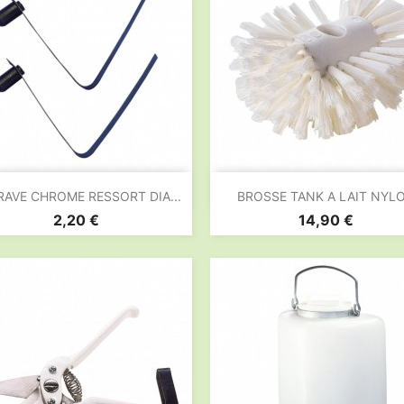


Aperçu rapide
Aperçu rapide
RAVE CHROME RESSORT DIA...
BROSSE TANK A LAIT NYL
Prix
Prix
2,20 €
14,90 €