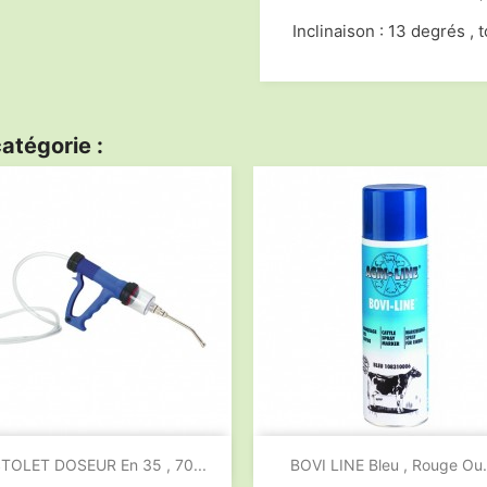
Inclinaison : 13 degrés , 
atégorie :


Aperçu rapide
Aperçu rapide
STOLET DOSEUR En 35 , 70...
BOVI LINE Bleu , Rouge Ou.