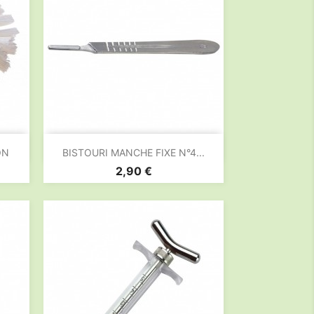

Aperçu rapide
ON
BISTOURI MANCHE FIXE N°4...
Prix
2,90 €