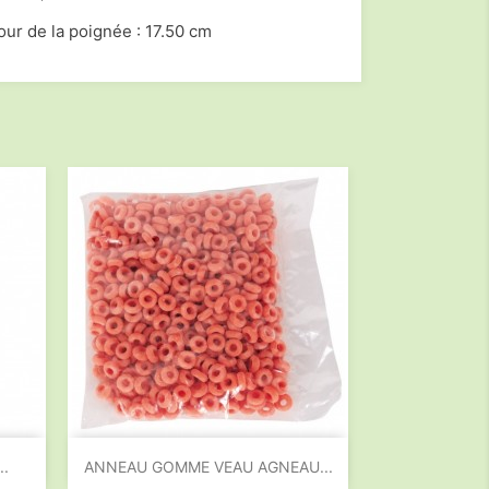
tour de la poignée : 17.50 cm

Aperçu rapide
..
ANNEAU GOMME VEAU AGNEAU...