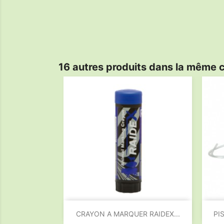
16 autres produits dans la même c

Aperçu rapide
CRAYON A MARQUER RAIDEX...
PI