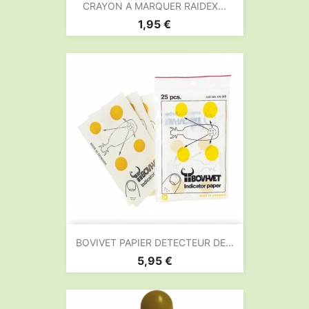
CRAYON A MARQUER RAIDEX...
Prix
1,95 €
BOVIVET PAPIER DETECTEUR DE...
Prix
5,95 €