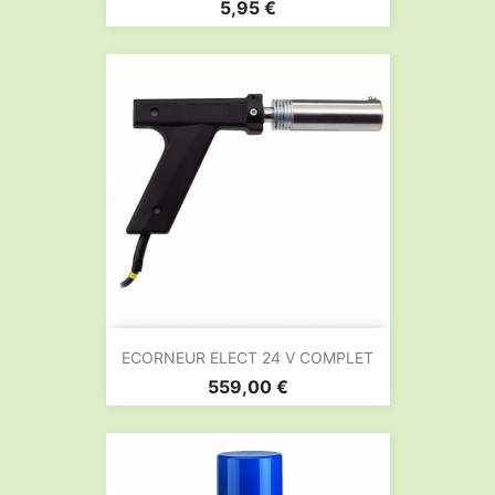
Prix
5,95 €
ECORNEUR ELECT 24 V COMPLET
Prix
559,00 €