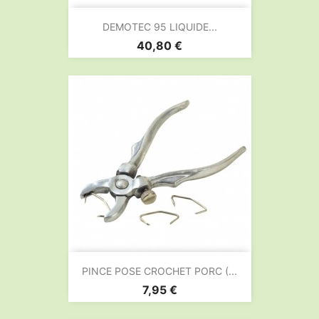
DEMOTEC 95 LIQUIDE...
Prix
40,80 €
PINCE POSE CROCHET PORC (...
Prix
7,95 €