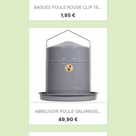
BAGUES POULE ROUGE CLIP 16...
Prix
1,95 €
ABREUVOIR POULE GALVANISE...
Prix
49,90 €