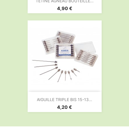
TETINE AGNEAU BOUTEILLE...
Prix
4,90 €
AIGUILLE TRIPLE BIS 15-13...
Prix
4,20 €