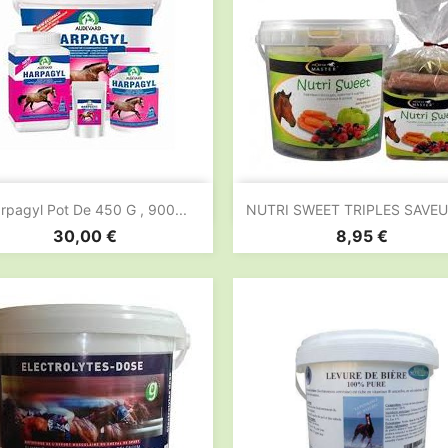


Aperçu rapide
Aperçu rapide
rpagyl Pot De 450 G , 900...
NUTRI SWEET TRIPLES SAVEUR
Prix
Prix
30,00 €
8,95 €