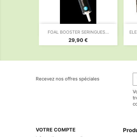

Aperçu rapide
FOAL BOOSTER SERINGUES...
ELE
Prix
29,90 €
Recevez nos offres spéciales
V
t
co
VOTRE COMPTE
Prod