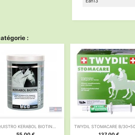
Ean13
atégorie :


Aperçu rapide
Aperçu rapide
UISTRO KERABOL BIOTIN...
TWYDIL STOMACARE B/30*50m
Prix
Prix
55,00 €
137,00 €