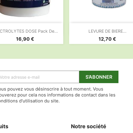


Aperçu rapide
Aperçu rapide
CTROLYTES DOSE Pack De...
LEVURE DE BIERE...
Prix
Prix
16,90 €
12,70 €
ous pouvez vous désinscrire à tout moment. Vous
rouverez pour cela nos informations de contact dans les
nditions d'utilisation du site.
uits
Notre société