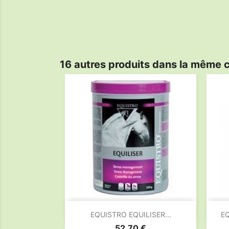
16 autres produits dans la même c

Aperçu rapide
EQUISTRO EQUILISER...
EQ
Prix
52,70 €