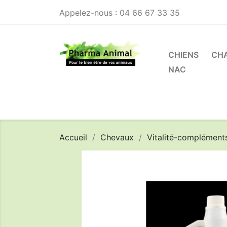
Appelez-nous :
04 66 67 33 35
CHIENS
CH
NAC
Accueil
Chevaux
Vitalité-compléments