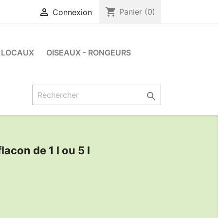
shopping_cart

Panier
(0)
Connexion
LOCAUX
OISEAUX - RONGEURS

con de 1 l ou 5 l