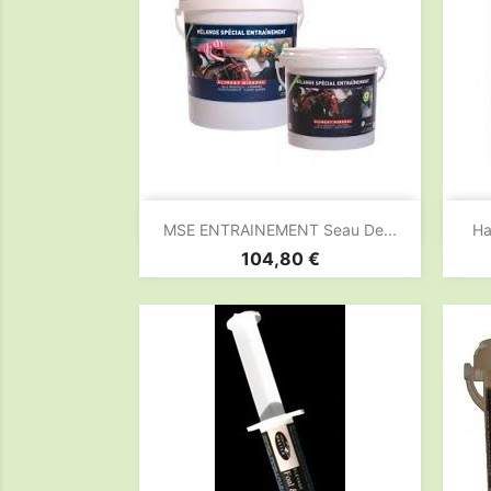

Aperçu rapide
MSE ENTRAINEMENT Seau De...
Ha
Prix
104,80 €