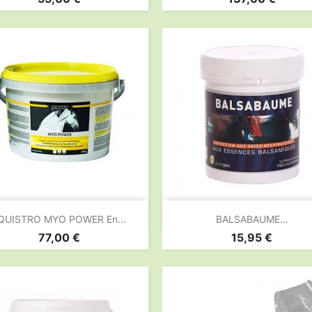


Aperçu rapide
Aperçu rapide
QUISTRO MYO POWER En...
BALSABAUME...
Prix
Prix
77,00 €
15,95 €