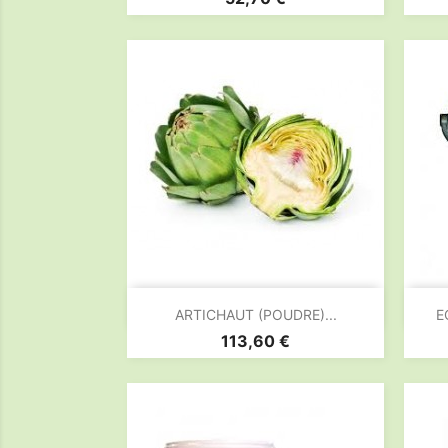

Aperçu rapide
ARTICHAUT (POUDRE)...
E
Prix
113,60 €