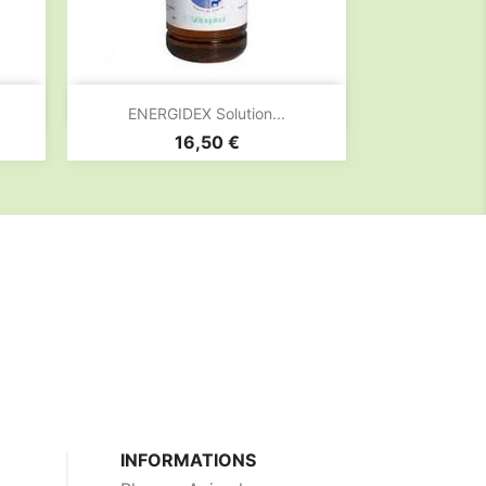

Aperçu rapide
ENERGIDEX Solution...
Prix
16,50 €
INFORMATIONS