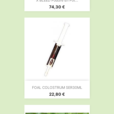
X BLEED Poudre En Pot...
Prix
74,30 €
FOAL COLOSTRUM SER30ML
Prix
22,80 €