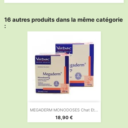
16 autres produits dans la même catégorie
:
MEGADERM MONODOSES Chat Et...
Prix
18,90 €