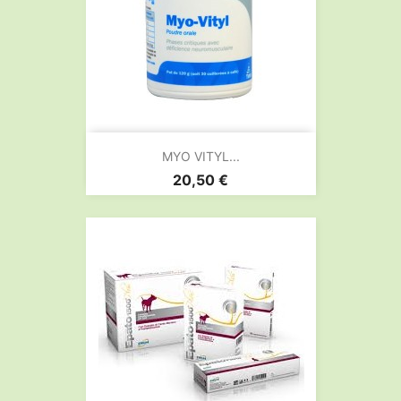
MYO VITYL...
Prix
20,50 €