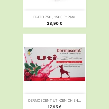
EPATO 750 , 1500 Et Pâte.
Prix
23,90 €
DERMOSCENT UTI-ZEN CHIEN...
Prix
17,95 €