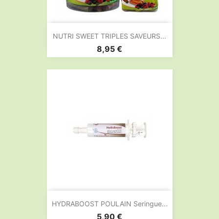
NUTRI SWEET TRIPLES SAVEURS...
Prix
8,95 €
HYDRABOOST POULAIN Seringue...
Prix
5,90 €