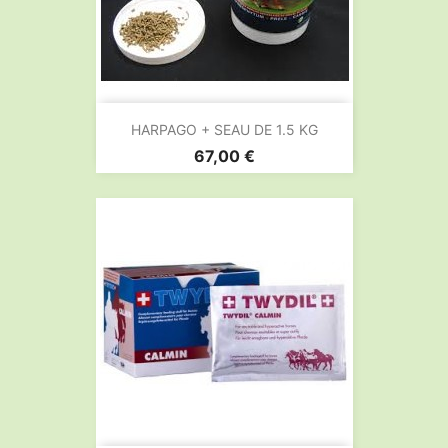
HARPAGO + SEAU DE 1.5 KG
Prix
67,00 €