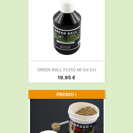
GREEN BALL Fl/250 Ml Sol Ext
Prix
19,95 €
PROMO !