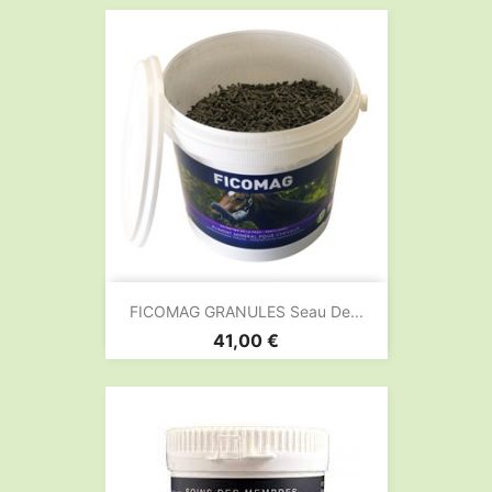
FICOMAG GRANULES Seau De...
Prix
41,00 €