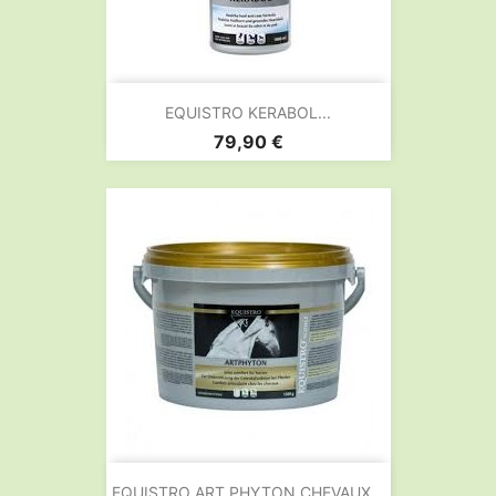
EQUISTRO KERABOL...
Prix
79,90 €
EQUISTRO ART PHYTON CHEVAUX...