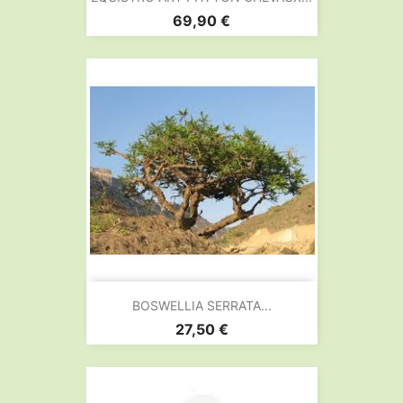
Prix
69,90 €
BOSWELLIA SERRATA...
Prix
27,50 €